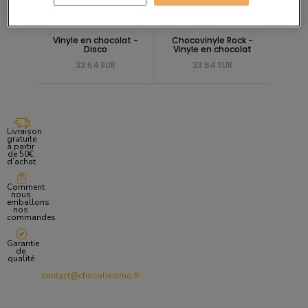
Vinyle en chocolat -
Chocovinyle Rock -
Disco
Vinyle en chocolat
33.64 EUR
33.64 EUR
Livraison
gratuite
à partir
de 50€
d’achat
Comment
nous
emballons
nos
commandes
Garantie
de
qualité
contact@chocolissimo.fr