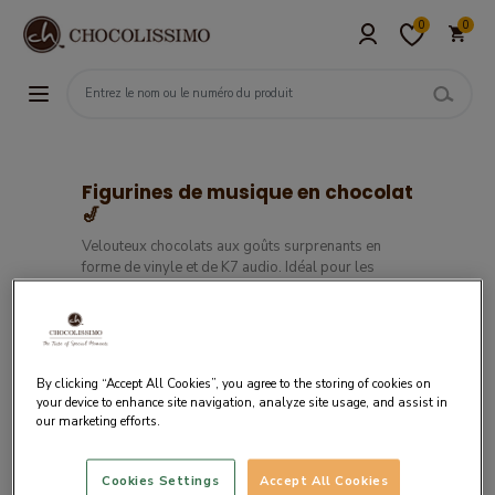
0
0
Figurines de musique en chocolat
🎷
Velouteux chocolats aux goûts surprenants en
forme de vinyle et de K7 audio. Idéal pour les
amateurs de chocolat et de musique. Pour nos
vinyles nous avons gagné la compétition "Art of
Packaging" 2015.
Filtres
By clicking “Accept All Cookies”, you agree to the storing of cookies on
your device to enhance site navigation, analyze site usage, and assist in
our marketing efforts.
Cookies Settings
Accept All Cookies