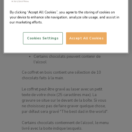
By clicking “Accept All Cookies”, you agree to the storing of cookies on
your device to enhance site navigation, analyze site usage, and assist in
our marketing efforts.
Description du produit
Cookies Settings
Accept All Cookies
10 pralinés faits à la main
Dans un coffret dédié à la fête des Pères
Certains chocolats peuvent contenir de
l'alcool
Ce coffret en bois contient une sélection de 10
chocolats faits à la main.
Le coffret peut être gravé au laser avec un petit
texte de votre choix (25 caractères max). La
gravure se situe sur le devant de la boîte. Si vous
ne choisissez pas de faire graver quelque chose,
par défaut sera gravé "The best dad in the world".
Certains chocolats contiennent de l’alcool, le menu
livré avec la boite indique lesquels.