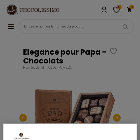
0
0
Elegance pour Papa -
Chocolats
Numéro de réf. : 0202-PLMEZ1