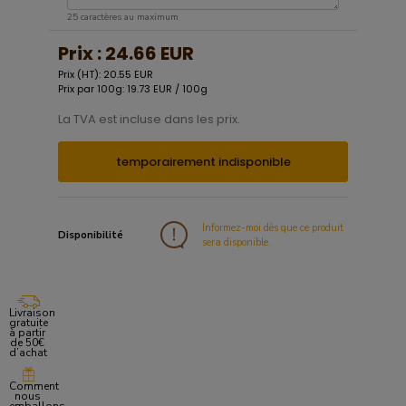
25 caractères au maximum
Prix :
24.66 EUR
Prix (HT): 20.55 EUR
Prix par 100g: 19.73 EUR / 100g
La TVA est incluse dans les prix.
temporairement indisponible
Informez-moi dès que ce produit
Disponibilité
sera disponible.
Livraison
gratuite
à partir
de 50€
d’achat
Comment
nous