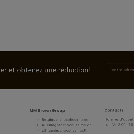
ter et obtenez une réduction!
MM Brown Group
Contacts
Horaires d'ouvert
Belgique
:
chocolissimo.be
Lu. - Ve. 8:00 - 1
Allemagne
:
chocolissimo.de
Lithuanie
:
chocolissimo.lt