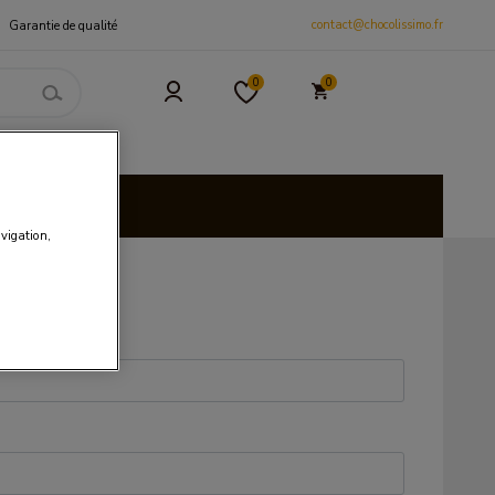
contact@chocolissimo.fr
Garantie de qualité
0
0
 et CSE
isies
avigation,