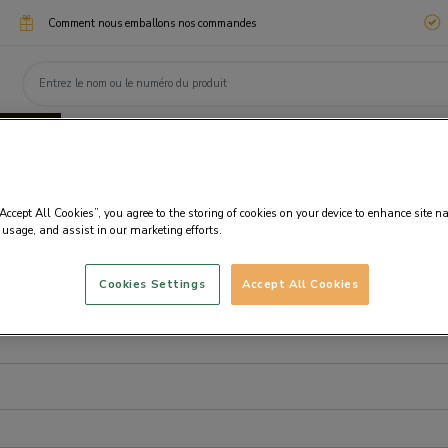
Comment nous emballons nos commandes
ssimo
Chocotélégrammes
Cadeaux d'entreprise
eaux
Chocolats
Personnalisation
Fanta
“Accept All Cookies”, you agree to the storing of cookies on your device to enhance site n
 usage, and assist in our marketing efforts.
Cookies Settings
Accept All Cookies