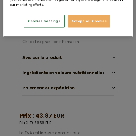
our marketing efforts.
Cookies Settings
Accept All Cookies
Description du produit
ChocoTelegram pour Ramadan
Avis sur le produit
Ingrédients et valeurs nutritionnelles
Paiement et expédition
Prix :
43.87 EUR
Prix (HT): 36.56 EUR
La TVA est incluse dans les prix.