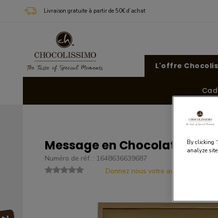
Livraison gratuite à partir de 50€ d’achat
L'offre Chocoli
Cad
Message en Chocolat - Eid 
By clicking 
analyze site
Numéro de réf. : 1648636639687
Donnez nous votre avis