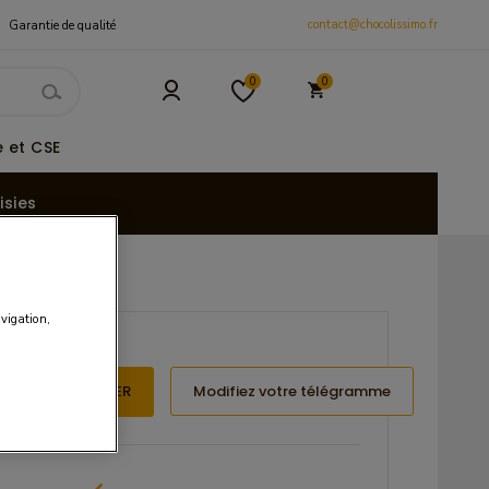
contact@chocolissimo.fr
Garantie de qualité
0
0
 et CSE
isies
avigation,
JOUTER AU PANIER
Modifiez votre télégramme