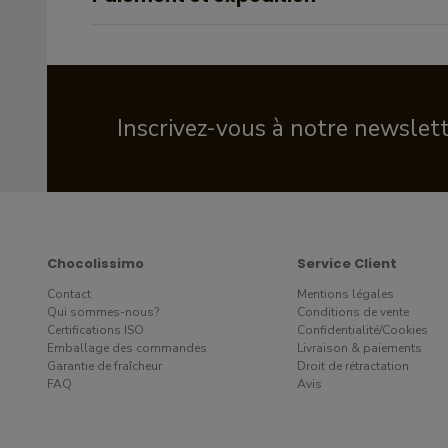
Inscrivez-vous à notre newslet
Chocolissimo
Service Client
Contact
Mentions légales
Qui sommes-nous?
Conditions de vente
Certifications ISO
Confidentialité/Cookies
Emballage des commandes
Livraison & paiements
Garantie de fraîcheur
Droit de rétractation
FAQ
Avis