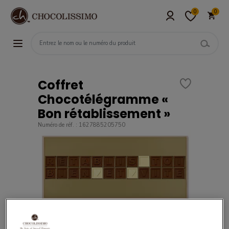
0
0
Coffret
Chocotélégramme «
Bon rétablissement »
Numéro de réf. : 1627885205750