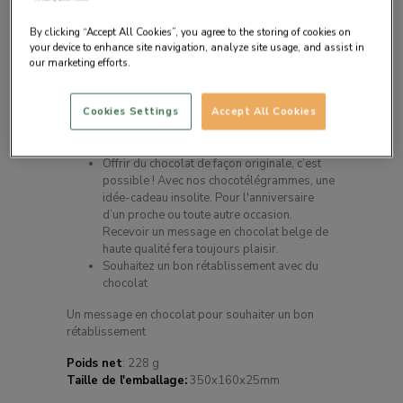
By clicking “Accept All Cookies”, you agree to the storing of cookies on
your device to enhance site navigation, analyze site usage, and assist in
our marketing efforts.
Cookies Settings
Accept All Cookies
Description du produit
Offrir du chocolat de façon originale, c’est
possible ! Avec nos chocotélégrammes, une
idée-cadeau insolite. Pour l'anniversaire
d’un proche ou toute autre occasion.
Recevoir un message en chocolat belge de
haute qualité fera toujours plaisir.
Souhaitez un bon rétablissement avec du
chocolat
Un message en chocolat pour souhaiter un bon
rétablissement
Poids net
: 228 g
Taille de l'emballage:
350x160x25mm