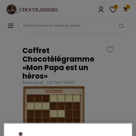
0
0
Coffret
Chocotélégramme
«Mon Papa est un
héros»
Numéro de réf. : 1627543719649