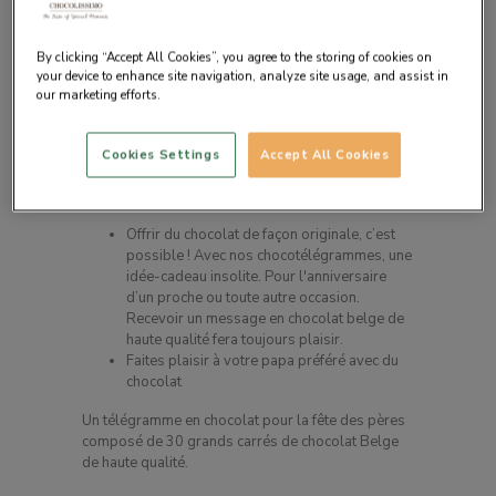
By clicking “Accept All Cookies”, you agree to the storing of cookies on
your device to enhance site navigation, analyze site usage, and assist in
our marketing efforts.
Cookies Settings
Accept All Cookies
Description du produit
Offrir du chocolat de façon originale, c’est
possible ! Avec nos chocotélégrammes, une
idée-cadeau insolite. Pour l'anniversaire
d’un proche ou toute autre occasion.
Recevoir un message en chocolat belge de
haute qualité fera toujours plaisir.
Faites plaisir à votre papa préféré avec du
chocolat
Un télégramme en chocolat pour la fête des pères
composé de 30 grands carrés de chocolat Belge
de haute qualité.