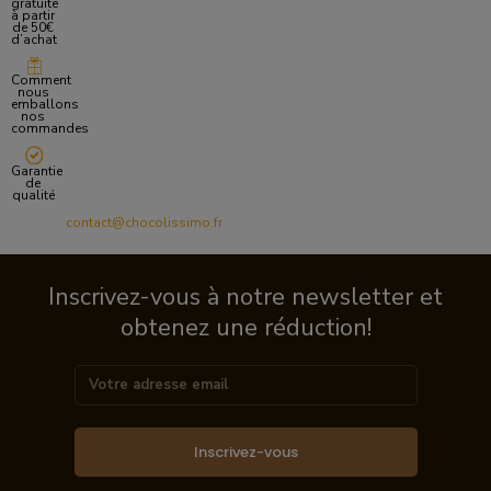
gratuite
à partir
de 50€
d’achat
Comment
nous
emballons
nos
commandes
Garantie
de
qualité
contact@chocolissimo.fr
Inscrivez-vous à notre newsletter et
obtenez une réduction!
Inscrivez-vous