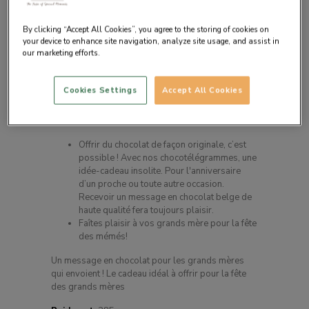
By clicking “Accept All Cookies”, you agree to the storing of cookies on
your device to enhance site navigation, analyze site usage, and assist in
our marketing efforts.
Cookies Settings
Accept All Cookies
Description du produit
Offrir du chocolat de façon originale, c’est
possible ! Avec nos chocotélégrammes, une
idée-cadeau insolite. Pour l'anniversaire
d’un proche ou toute autre occasion.
Recevoir un message en chocolat belge de
haute qualité fera toujours plaisir.
Faîtes plaisir à vos grands mère pour la fête
des mémés!
Un message en chocolat pour les grands mères
qui envoient ! Le cadeau idéal à offrir pour la fête
des grands mères