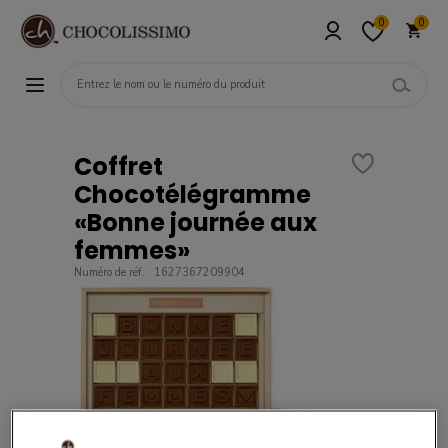
0
0
Coffret
Chocotélégramme
«Bonne journée aux
femmes»
Numéro de réf. : 1627367209904