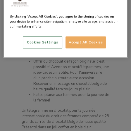
By clicking “Accept All Cookies”, you agree to the storing of cookies on
your device to enhance site navigation, analyze site usage, and assist in
our marketing efforts.
Cookies Settings
Accept All Cookies
Description du produit
Offrir du chocolat de façon originale, c’est
possible ! Avec nos chocotélégrammes, une
idée-cadeau insolite. Pour l'anniversaire
d’un proche ou toute autre occasion.
Recevoir un message en chocolat belge de
haute qualité fera toujours plaisir.
Faites plaisir aux femmes pour la journée de
la femme!
Un télégramme en chocolat pour la journée
internationale du droit des femmes composé de 28
grands carrés de chocolat Belge de haute qualité.
Présenté dans un joli coffret en bois clair