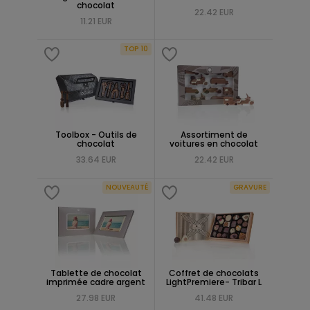
chocolat
22.42 EUR
11.21 EUR
TOP 10
Toolbox - Outils de
Assortiment de
chocolat
voitures en chocolat
33.64 EUR
22.42 EUR
NOUVEAUTÉ
GRAVURE
Tablette de chocolat
Coffret de chocolats
imprimée cadre argent
LightPremiere- Tribar L
27.98 EUR
41.48 EUR