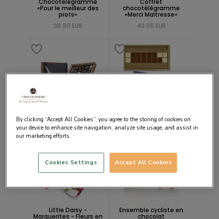
Chocotélégramme
Coffret
«Pour le meilleur des
chocotélégramme
profs»
«Merci Maitresse»
36.90 EUR
43.05 EUR
Boîte de chocolats
Merci Maître
Chocoliscious avec un
21.53 EUR
tableau
By clicking “Accept All Cookies”, you agree to the storing of cookies on
your device to enhance site navigation, analyze site usage, and assist in
61.67 EUR
our marketing efforts.
Cookies Settings
Accept All Cookies
Little Daisy -
Ensemble cycliste en
Marguerites - Fleurs en
chocolat