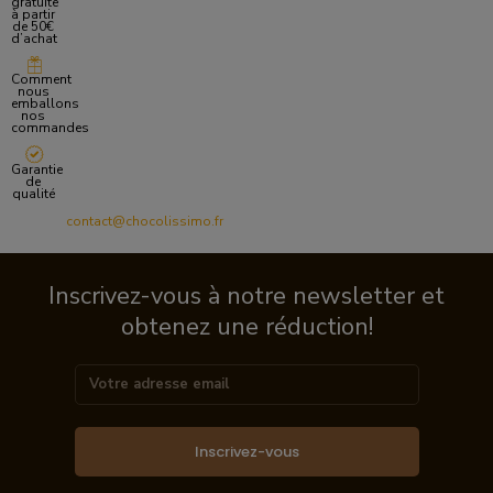
gratuite
à partir
de 50€
d’achat
Comment
nous
emballons
nos
commandes
Garantie
de
qualité
contact@chocolissimo.fr
Inscrivez-vous à notre newsletter et
obtenez une réduction!
Inscrivez-vous