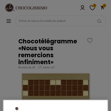
0
0
Chocotélégramme
«Nous vous
remercions
infiniment»
Numéro de réf. : CT_remer-inf