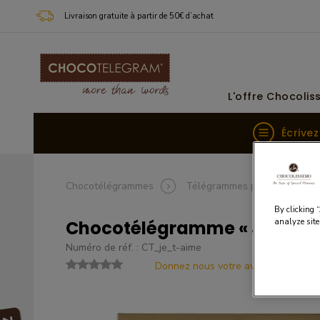
Livraison gratuite à partir de 50€ d’achat
L'offre Chocolis
Écrive
Chocotélégrammes
Télégrammes pour
Pou
By clicking 
analyze site
Chocotélégramme « Je t’aim
Numéro de réf. : CT_je_t-aime
Donnez nous votre avis