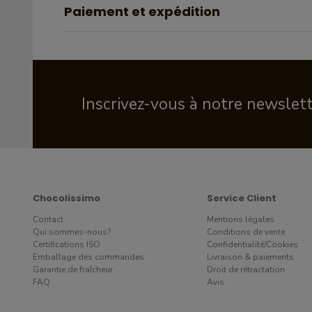
Paiement et expédition
Inscrivez-vous à notre newslet
Chocolissimo
Service Client
Contact
Mentions légales
Qui sommes-nous?
Conditions de vente
Certifications ISO
Confidentialité/Cookies
Emballage des commandes
Livraison & paiements
Garantie de fraîcheur
Droit de rétractation
FAQ
Avis