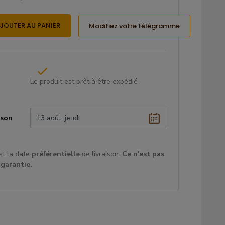
JOUTER AU PANIER
Modifiez votre télégramme
Le produit est prêt à être expédié
ison
st la date
préférentielle
de livraison.
Ce
n'est pas
 garantie.