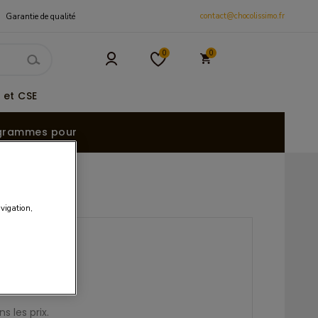
contact@chocolissimo.fr
Garantie de qualité
0
0
 et CSE
grammes pour
avigation,
UR / 100g
s les prix.