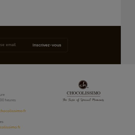
Inscrivez-vous
ure
6:00 heures
hocolissimo.fr
ses
olissimo.fr