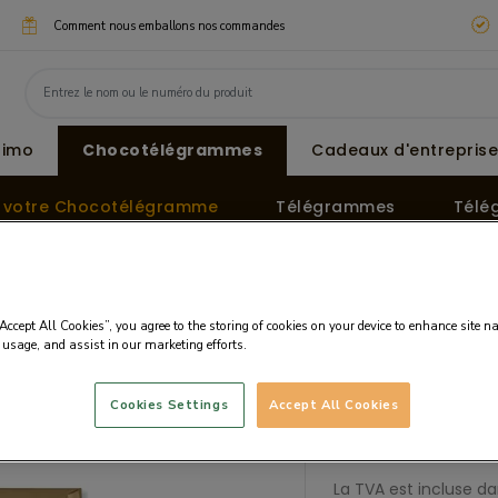
Comment nous emballons nos commandes
simo
Chocotélégrammes
Cadeaux d'entreprise
z votre Chocotélégramme
Télégrammes
Télé
r les amoureux
Chocotélégramme « Je t’aime »
“Accept All Cookies”, you agree to the storing of cookies on your device to enhance site n
 usage, and assist in our marketing efforts.
e »
Prix :
22.65 EUR
Cookies Settings
Accept All Cookies
Prix (HT): 18.88 EUR
Prix par 100g: 14.90 E
La TVA est incluse dan