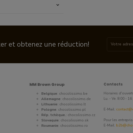
ter et obtenez une réduction!
MM Brown Group
Contacts
Horaires d'ouvert
Belgique
:
chocolissimo.be
Lu. - Ve. 8:00 - 1
Allemagne
:
chocolissimo.de
Lithuanie
:
chocolissimo.lt
E-Mail:
contact@c
Pologne
:
chocolissimo.pl
Rép. tchèque.
:
chocolissimo.cz
Pour les entrepri
Slovaquie
:
chocolissimo.sk
E-Mail:
b2b@choc
Roumanie
:
chocolissimo.ro