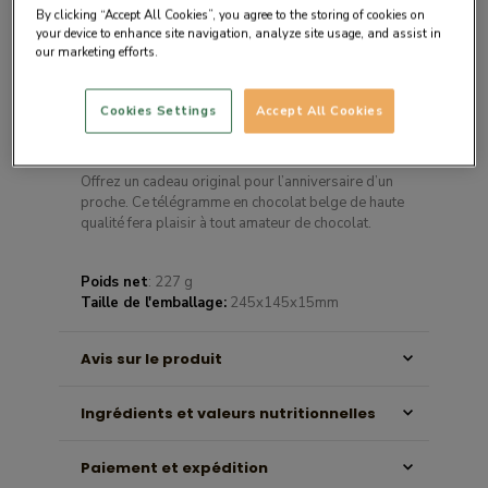
By clicking “Accept All Cookies”, you agree to the storing of cookies on
your device to enhance site navigation, analyze site usage, and assist in
our marketing efforts.
Cookies Settings
Accept All Cookies
Description du produit
Offrez un cadeau original pour l’anniversaire d’un
proche. Ce télégramme en chocolat belge de haute
qualité fera plaisir à tout amateur de chocolat.
Poids net
: 227 g
Taille de l'emballage:
245x145x15mm
Avis sur le produit
Ingrédients et valeurs nutritionnelles
Paiement et expédition