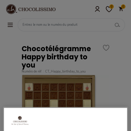
0
0
Chocotélégramme
Happy birthday to
you
Numéro de réf. : CT_Happy_birthday_to_you