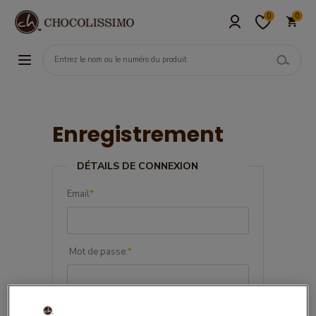
0
0
Enregistrement
DÉTAILS DE CONNEXION
Email
*
Mot de passe:
*
Confirmez le mot de passe:
*