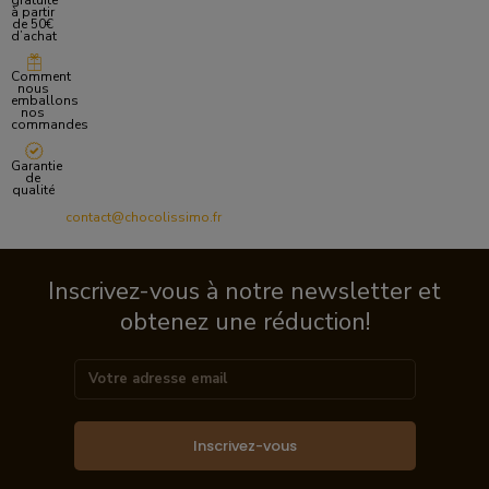
gratuite
à partir
de 50€
d’achat
Comment
nous
emballons
nos
commandes
Garantie
de
qualité
contact@chocolissimo.fr
Inscrivez-vous à notre newsletter et
obtenez une réduction!
Inscrivez-vous