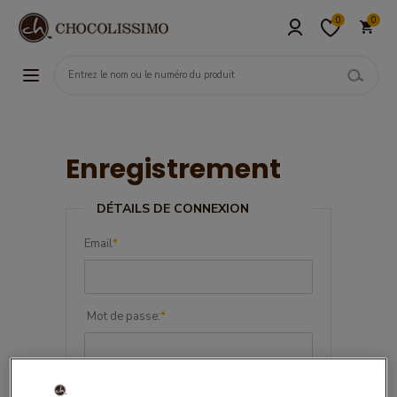
0
0
Enregistrement
DÉTAILS DE CONNEXION
Email
*
Mot de passe:
*
Confirmez le mot de passe:
*