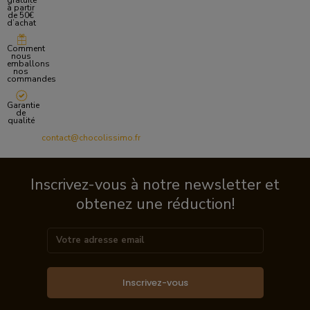
gratuite
à partir
de 50€
d’achat
Comment
nous
emballons
nos
commandes
Garantie
de
qualité
contact@chocolissimo.fr
Inscrivez-vous à notre newsletter et
obtenez une réduction!
Inscrivez-vous