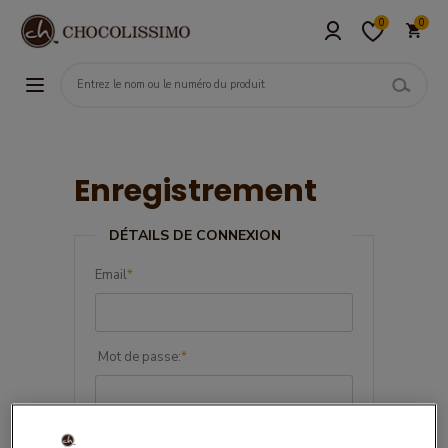
0
0
Enregistrement
DÉTAILS DE CONNEXION
Email
*
Mot de passe:
*
Confirmez le mot de passe:
*