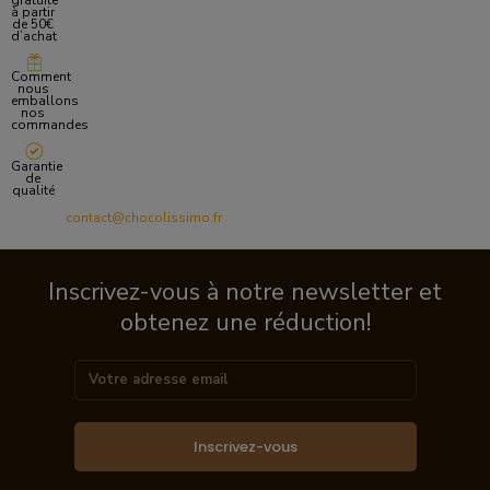
gratuite
à partir
de 50€
d’achat
Comment
nous
emballons
nos
commandes
Garantie
de
qualité
contact@chocolissimo.fr
Inscrivez-vous à notre newsletter et
obtenez une réduction!
Inscrivez-vous