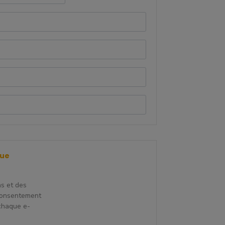
que
ns et des
consentement
 chaque e-