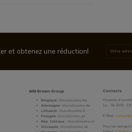
ter et obtenez une réduction!
MM Brown Group
Contacts
Horaires d'ouvert
Belgique
:
chocolissimo.be
Lu. - Ve. 8:00 - 1
Allemagne
:
chocolissimo.de
Lithuanie
:
chocolissimo.lt
E-Mail:
contact@c
Pologne
:
chocolissimo.pl
Rép. tchèque.
:
chocolissimo.cz
Pour les entrepri
Slovaquie
:
chocolissimo.sk
E-Mail:
b2b@choc