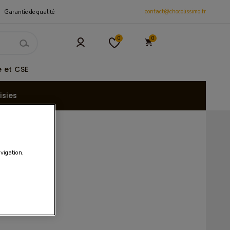
contact@chocolissimo.fr
Garantie de qualité
0
0
 et CSE
isies
avigation,