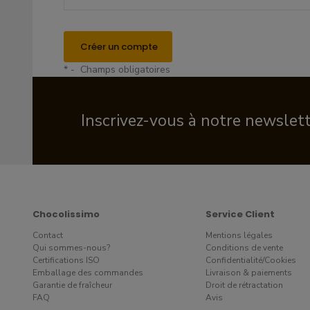
Créer un compte
* - Champs obligatoires
Inscrivez-vous à notre newslet
Chocolissimo
Service Client
Contact
Mentions légales
Qui sommes-nous?
Conditions de vente
Certifications ISO
Confidentialité/Cookies
Emballage des commandes
Livraison & paiements
Garantie de fraîcheur
Droit de rétractation
FAQ
Avis