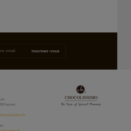
Inscrivez-vous
ure
6:00 heures
hocolissimo.fr
ses
olissimo.fr