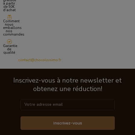
gratuite
à partir
de 50€
d’achat
Comment
nous
emballons
nos
commandes
Garantie
de
qualité
contact@chocolissimo.fr
Inscrivez-vous à notre newsletter et
obtenez une réduction!
Inscrivez-vous