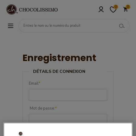
0
0
Enregistrement
DÉTAILS DE CONNEXION
Email
*
Mot de passe:
*
Confirmez le mot de passe:
*