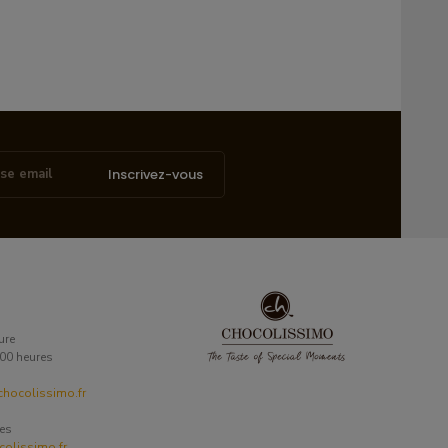
Inscrivez-vous
ure
6:00 heures
hocolissimo.fr
ses
olissimo.fr