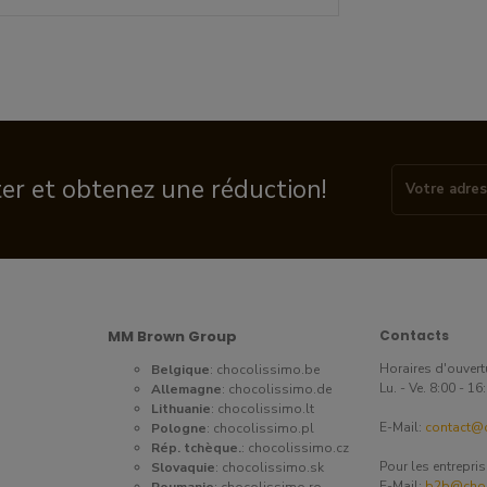
ter et obtenez une réduction!
MM Brown Group
Contacts
Horaires d'ouvert
Belgique
:
chocolissimo.be
Lu. - Ve. 8:00 - 1
Allemagne
:
chocolissimo.de
Lithuanie
:
chocolissimo.lt
E-Mail:
contact@c
Pologne
:
chocolissimo.pl
Rép. tchèque.
:
chocolissimo.cz
Pour les entrepri
Slovaquie
:
chocolissimo.sk
E-Mail:
b2b@choc