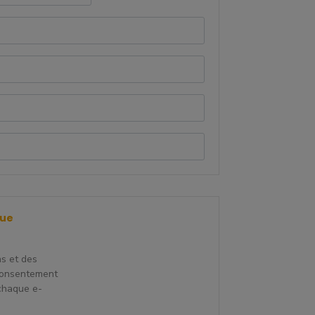
que
ns et des
consentement
 chaque e-