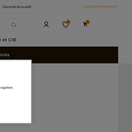
contact@chocolissimo.fr
Garantie de qualité
0
0
 et CSE
isies
avigation,