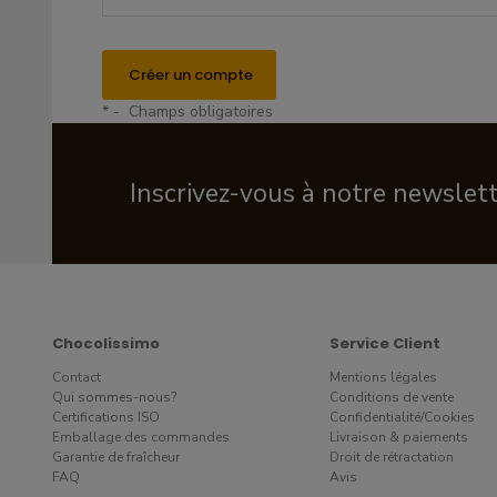
Créer un compte
* - Champs obligatoires
Inscrivez-vous à notre newslet
Chocolissimo
Service Client
Contact
Mentions légales
Qui sommes-nous?
Conditions de vente
Certifications ISO
Confidentialité/Cookies
Emballage des commandes
Livraison & paiements
Garantie de fraîcheur
Droit de rétractation
FAQ
Avis