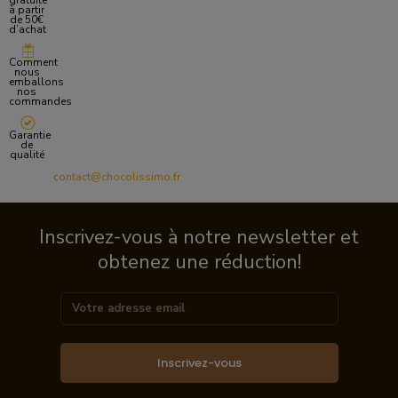
gratuite
à partir
de 50€
d’achat
Comment
nous
emballons
nos
commandes
Garantie
de
qualité
contact@chocolissimo.fr
Inscrivez-vous à notre newsletter et
obtenez une réduction!
Inscrivez-vous