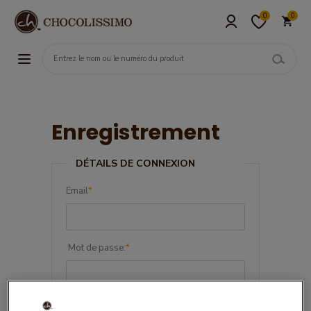
0
0
Enregistrement
DÉTAILS DE CONNEXION
Email
*
Mot de passe:
*
Confirmez le mot de passe:
*