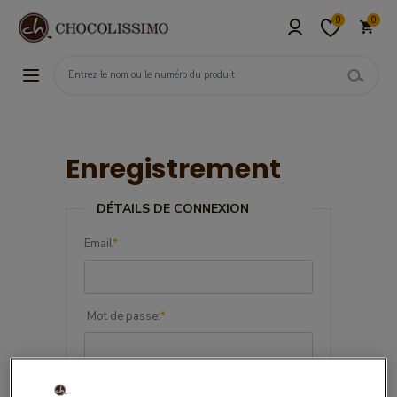
0
0
Enregistrement
DÉTAILS DE CONNEXION
Email
*
Mot de passe:
*
Confirmez le mot de passe:
*