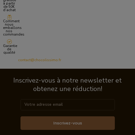
gratuite
à partir
de 50€
d’achat
Comment
nous
emballons
nos
commandes
Garantie
de
qualité
contact@chocolissimo.fr
Inscrivez-vous à notre newsletter et
obtenez une réduction!
Inscrivez-vous