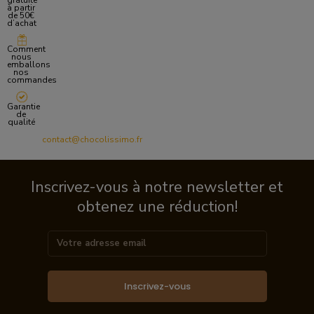
gratuite
à partir
de 50€
d’achat
Comment
nous
emballons
nos
commandes
Garantie
de
qualité
contact@chocolissimo.fr
Inscrivez-vous à notre newsletter et
obtenez une réduction!
Inscrivez-vous