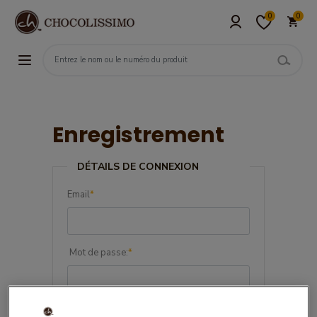
0
0
Enregistrement
DÉTAILS DE CONNEXION
Email
*
Mot de passe:
*
Confirmez le mot de passe:
*