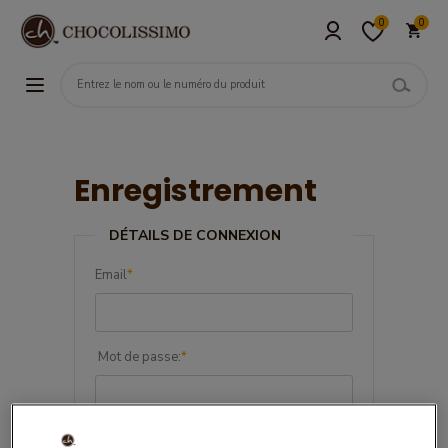
0
0
Enregistrement
DÉTAILS DE CONNEXION
Email
*
Mot de passe:
*
Confirmez le mot de passe:
*