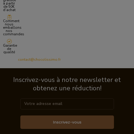
gratuite
à partir
de 50€
d’achat
Comment
nous
emballons
nos
commandes
Garantie
de
qualité
contact@chocolissimo.fr
Inscrivez-vous à notre newsletter et
obtenez une réduction!
Inscrivez-vous