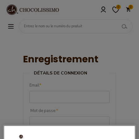
0
0
Enregistrement
DÉTAILS DE CONNEXION
Email
*
Mot de passe:
*
Confirmez le mot de passe:
*