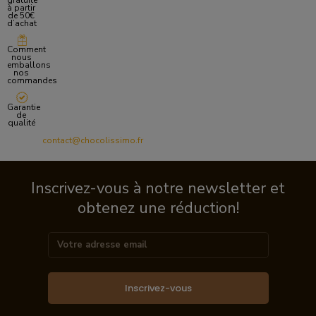
gratuite
à partir
de 50€
d’achat
Comment
nous
emballons
nos
commandes
Garantie
de
qualité
contact@chocolissimo.fr
Inscrivez-vous à notre newsletter et
obtenez une réduction!
Inscrivez-vous