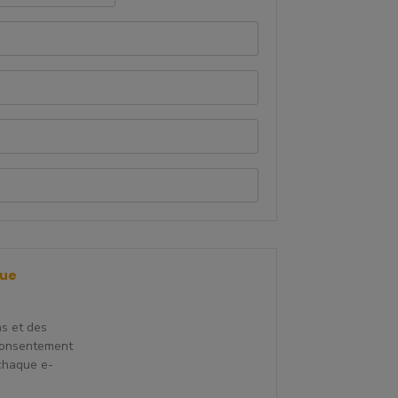
que
ns et des
consentement
 chaque e-