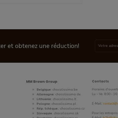
ter et obtenez une réduction!
MM Brown Group
Contacts
Horaires d'ouvert
Belgique
:
chocolissimo.be
Lu. - Ve. 8:00 - 1
Allemagne
:
chocolissimo.de
Lithuanie
:
chocolissimo.lt
E-Mail:
contact@c
Pologne
:
chocolissimo.pl
Rép. tchèque.
:
chocolissimo.cz
Pour les entrepri
Slovaquie
:
chocolissimo.sk
E-Mail:
b2b@choc