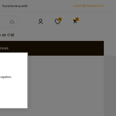
contact@chocolissimo.fr
Garantie de qualité
0
0
 et CSE
isies
avigation,