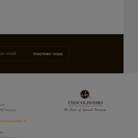
Inscrivez-vous
ure
6:00 heures
hocolissimo.fr
ses
olissimo.fr