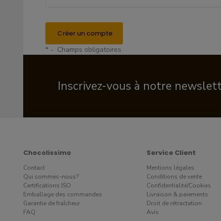
Créer un compte
* - Champs obligatoires
Inscrivez-vous à notre newslet
Chocolissimo
Service Client
Contact
Mentions légales
Qui sommes-nous?
Conditions de vente
Certifications ISO
Confidentialité/Cookies
Emballage des commandes
Livraison & paiements
Garantie de fraîcheur
Droit de rétractation
FAQ
Avis