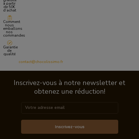
gratuite
à partir
de 50€
d’achat
Comment
nous
emballons
nos
commandes
Garantie
de
qualité
contact@chocolissimo.fr
Inscrivez-vous à notre newsletter et
obtenez une réduction!
Inscrivez-vous