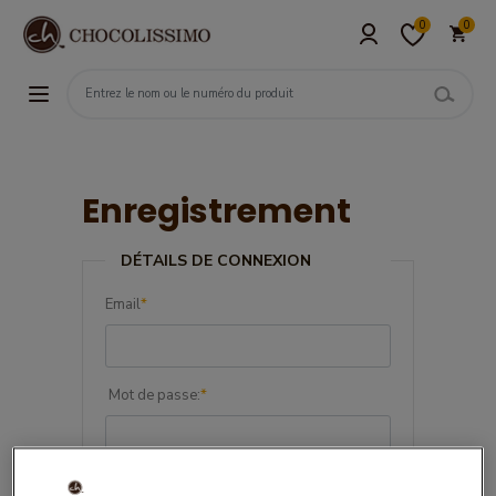
0
0
Enregistrement
DÉTAILS DE CONNEXION
Email
*
Mot de passe:
*
Confirmez le mot de passe:
*