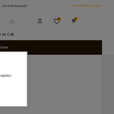
contact@chocolissimo.fr
Garantie de qualité
0
0
 et CSE
isies
avigation,