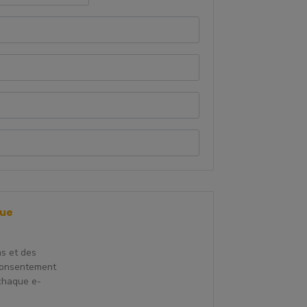
que
ns et des
consentement
 chaque e-