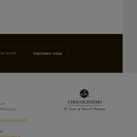
Inscrivez-vous
ure
6:00 heures
hocolissimo.fr
ses
olissimo.fr