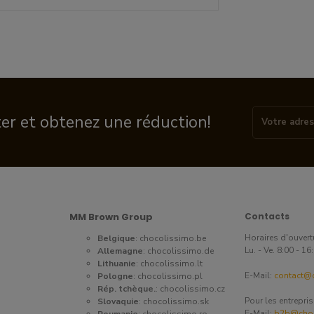
ter et obtenez une réduction!
MM Brown Group
Contacts
Horaires d'ouvert
Belgique
:
chocolissimo.be
Lu. - Ve. 8:00 - 1
Allemagne
:
chocolissimo.de
Lithuanie
:
chocolissimo.lt
E-Mail:
contact@c
Pologne
:
chocolissimo.pl
Rép. tchèque.
:
chocolissimo.cz
Pour les entrepri
Slovaquie
:
chocolissimo.sk
E-Mail:
b2b@choc