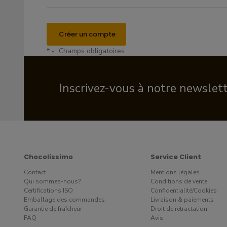
Créer un compte
* - Champs obligatoires
Inscrivez-vous à notre newslet
Chocolissimo
Service Client
Contact
Mentions légales
Qui sommes-nous?
Conditions de vente
Certifications ISO
Confidentialité/Cookies
Emballage des commandes
Livraison & paiements
Garantie de fraîcheur
Droit de rétractation
FAQ
Avis