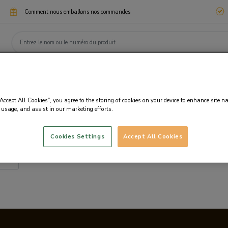
Comment nous emballons nos commandes
ssimo
Chocotélégrammes
Cadeaux d'entreprise
eaux
Chocolats
Personnalisation
Fanta
“Accept All Cookies”, you agree to the storing of cookies on your device to enhance site n
 usage, and assist in our marketing efforts.
Cookies Settings
Accept All Cookies