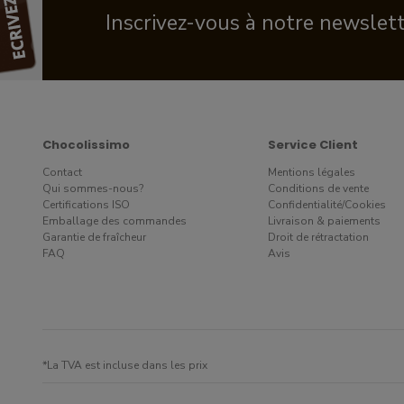
Inscrivez-vous à notre newslet
Chocolissimo
Service Client
Contact
Mentions légales
Qui sommes-nous?
Conditions de vente
Certifications ISO
Confidentialité/Cookies
Emballage des commandes
Livraison & paiements
Garantie de fraîcheur
Droit de rétractation
FAQ
Avis
*La TVA est incluse dans les prix