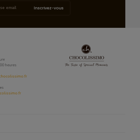
Inscrivez-vous
ure
6:00 heures
hocolissimo.fr
ses
olissimo.fr