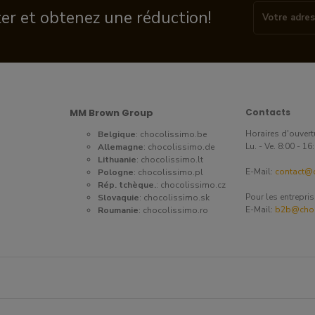
ter et obtenez une réduction!
MM Brown Group
Contacts
Horaires d'ouvert
Belgique
:
chocolissimo.be
Lu. - Ve. 8:00 - 1
Allemagne
:
chocolissimo.de
Lithuanie
:
chocolissimo.lt
E-Mail:
contact@c
Pologne
:
chocolissimo.pl
Rép. tchèque.
:
chocolissimo.cz
Pour les entrepri
Slovaquie
:
chocolissimo.sk
E-Mail:
b2b@choc
Roumanie
:
chocolissimo.ro