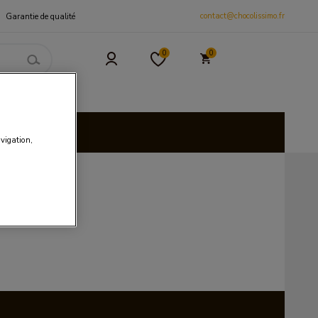
contact@chocolissimo.fr
Garantie de qualité
0
0
 et CSE
isies
avigation,