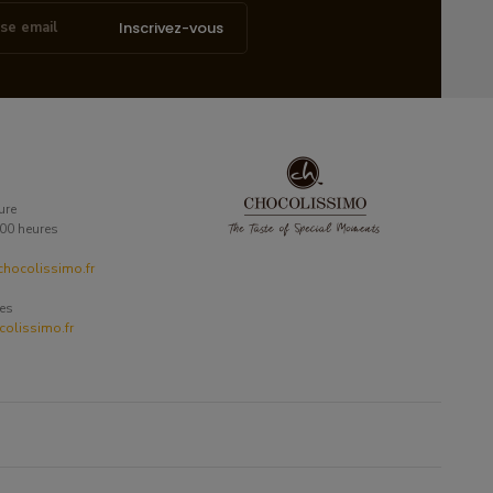
Inscrivez-vous
ure
6:00 heures
hocolissimo.fr
ses
olissimo.fr