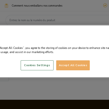
Comment nous emballons nos commandes
ssimo
Chocotélégrammes
Cadeaux d'entreprise
eaux
Chocolats
Personnalisation
Fanta
“Accept All Cookies”, you agree to the storing of cookies on your device to enhance site n
 usage, and assist in our marketing efforts.
Cookies Settings
Accept All Cookies