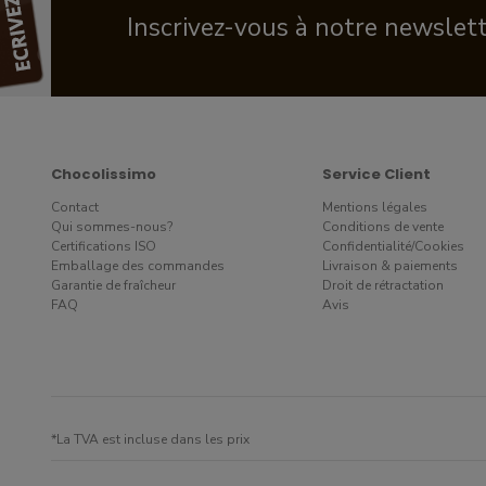
Inscrivez-vous à notre newslet
Chocolissimo
Service Client
Contact
Mentions légales
Qui sommes-nous?
Conditions de vente
Certifications ISO
Confidentialité/Cookies
Emballage des commandes
Livraison & paiements
Garantie de fraîcheur
Droit de rétractation
FAQ
Avis
*La TVA est incluse dans les prix