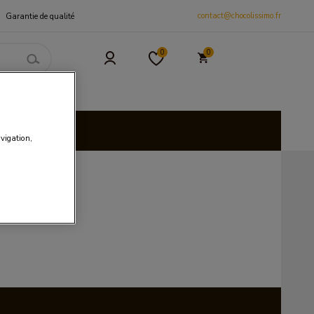
contact@chocolissimo.fr
Garantie de qualité
0
0
 et CSE
isies
avigation,