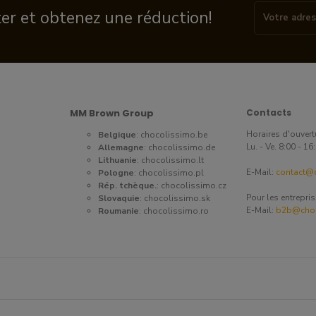
ter et obtenez une réduction!
MM Brown Group
Contacts
Horaires d'ouvert
Belgique
:
chocolissimo.be
Lu. - Ve. 8:00 - 1
Allemagne
:
chocolissimo.de
Lithuanie
:
chocolissimo.lt
E-Mail:
contact@c
Pologne
:
chocolissimo.pl
Rép. tchèque.
:
chocolissimo.cz
Pour les entrepri
Slovaquie
:
chocolissimo.sk
E-Mail:
b2b@choc
Roumanie
:
chocolissimo.ro