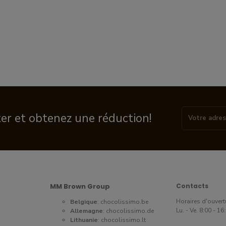
ter et obtenez une réduction!
MM Brown Group
Contacts
Horaires d'ouvert
Belgique
:
chocolissimo.be
Lu. - Ve. 8:00 - 1
Allemagne
:
chocolissimo.de
Lithuanie
:
chocolissimo.lt