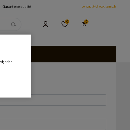
contact@chocolissimo.fr
Garantie de qualité
0
0
 et CSE
isies
avigation,