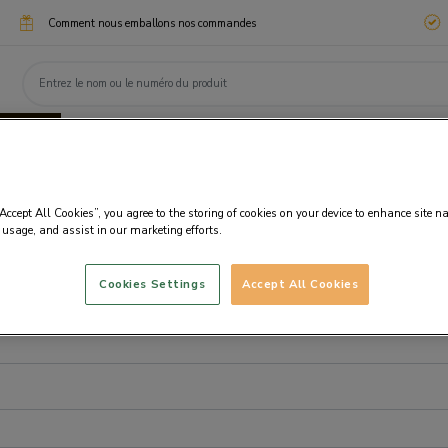
Comment nous emballons nos commandes
ssimo
Chocotélégrammes
Cadeaux d'entreprise
eaux
Chocolats
Personnalisation
Fanta
“Accept All Cookies”, you agree to the storing of cookies on your device to enhance site n
 usage, and assist in our marketing efforts.
Cookies Settings
Accept All Cookies