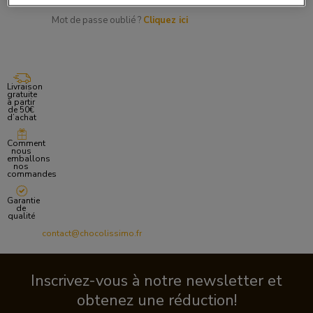
Mot de passe oublié ?
Cliquez ici
Livraison
gratuite
à partir
de 50€
d’achat
Comment
nous
emballons
nos
commandes
Garantie
de
qualité
contact@chocolissimo.fr
Inscrivez-vous à notre newsletter et
obtenez une réduction!