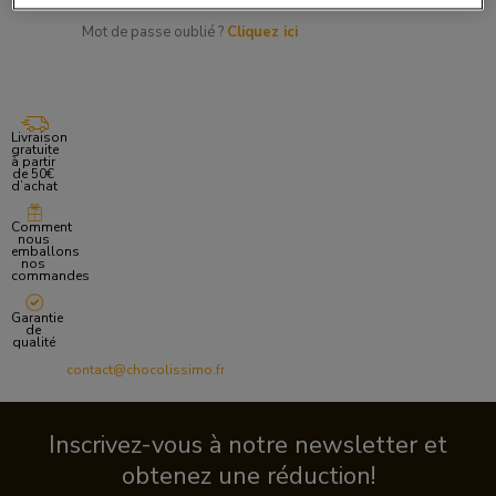
Mot de passe oublié ?
Cliquez ici
Livraison
gratuite
à partir
de 50€
d’achat
Comment
nous
emballons
nos
commandes
Garantie
de
qualité
contact@chocolissimo.fr
Inscrivez-vous à notre newsletter et
obtenez une réduction!