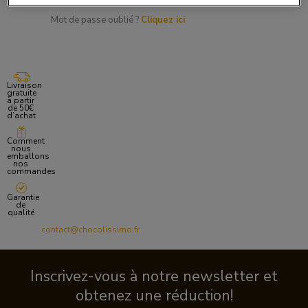
Mot de passe oublié ?
Cliquez ici
Livraison
gratuite
à partir
de 50€
d’achat
Comment
nous
emballons
nos
commandes
Garantie
de
qualité
contact@chocolissimo.fr
Inscrivez-vous à notre newsletter et
obtenez une réduction!