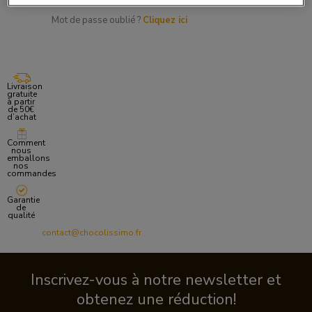
Mot de passe oublié ?
Cliquez ici
Livraison
gratuite
à partir
de 50€
d’achat
Comment
nous
emballons
nos
commandes
Garantie
de
qualité
contact@chocolissimo.fr
Inscrivez-vous à notre newsletter et
obtenez une réduction!