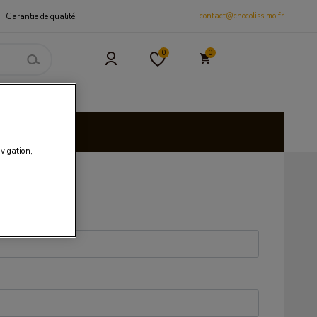
contact@chocolissimo.fr
Garantie de qualité
0
0
 et CSE
isies
avigation,