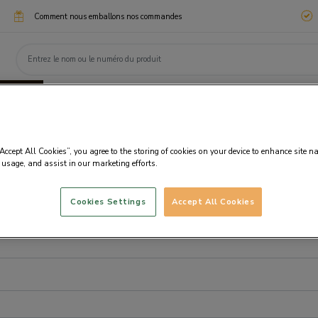
Comment nous emballons nos commandes
ssimo
Chocotélégrammes
Cadeaux d'entreprise
eaux
Chocolats
Personnalisation
Fanta
“Accept All Cookies”, you agree to the storing of cookies on your device to enhance site n
 usage, and assist in our marketing efforts.
Cookies Settings
Accept All Cookies