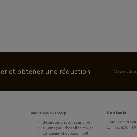
ter et obtenez une réduction!
MM Brown Group
Contacts
Horaires d'ouvert
Belgique
:
chocolissimo.be
Lu. - Ve. 8:00 - 1
Allemagne
:
chocolissimo.de
Lithuanie
:
chocolissimo.lt