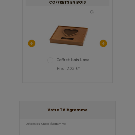
COFFRETS EN BOIS
ffret bois Love 2
Coffret bois Love
Coffret 
rix : 2.23 €*
Prix : 2.23 €*
Prix : 2.23
Votre Télégramme
Détails du ChocoTélégramme