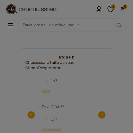
0
0
Étape 1:
Choisissez la taille de votre
ChocoTélégramme
2
1x3
3x7
89 €*
Prix : 5.04 €*
Prix : 27.98 €*
2
1x7
2x7