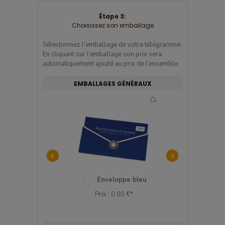
Étape 3:
Choisissez son emballage
Sélectionnez l'emballage de votre télégramme.
En cliquant sur l’emballage son prix sera
automatiquement ajouté au prix de l’ensemble.
EMBALLAGES GÉNÉRAUX
Boîte en métal
Enveloppe bleu
Enveloppe 
tuli
rix : 2.23 €*
Prix : 0.00 €*
Prix : 0.00