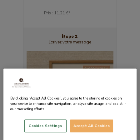
49 €*
Prix : 11.21 €*
Prix : 20.17 €*
Étape 2:
Ecrivez votre message
By clicking “Accept All Cookies”, you agree to the storing of cookies on
your device to enhance site navigation, analyze site usage, and assist in
our marketing efforts.
Cookies Settings
Accept All Cookies