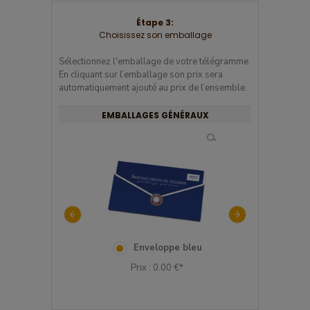
Étape 3:
Choisissez son emballage
Sélectionnez l'emballage de votre télégramme.
En cliquant sur l’emballage son prix sera
automatiquement ajouté au prix de l’ensemble.
EMBALLAGES GÉNÉRAUX
veloppe de Saint
Enveloppe bleu
Enveloppe 
Valentin
tuli
Prix : 0.00 €*
rix : 0.00 €*
Prix : 0.00