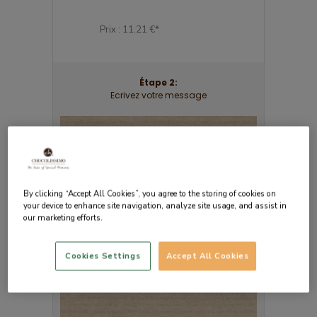
49 €*
Prix : 11.21 €*
Prix : 20.17 €*
Étape 2:
Ecrivez votre message
By clicking “Accept All Cookies”, you agree to the storing of cookies on
your device to enhance site navigation, analyze site usage, and assist in
our marketing efforts.
Cookies Settings
Accept All Cookies