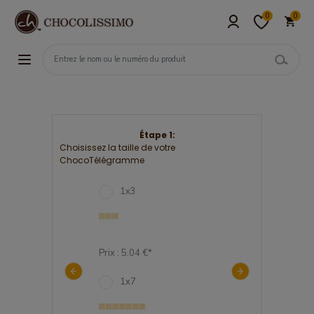
0
0
Étape 1:
Choisissez la taille de votre
ChocoTélégramme
2
1x3
3x7
89 €*
Prix : 5.04 €*
Prix : 27.98 €*
2
1x7
2x7