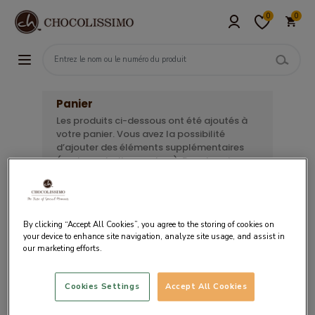
0
0
Panier
Les produits ci-dessous ont été ajoutés à
votre panier. Vous avez la possibilité
d’ajouter des éléments supplémentaires
(carte, emballage, ruban). Pour terminer
votre commande, sélectionnez le moyen
de paiement souhaité.
By clicking “Accept All Cookies”, you agree to the storing of cookies on
your device to enhance site navigation, analyze site usage, and assist in
our marketing efforts.
Votre panier est vide.
Cookies Settings
Accept All Cookies