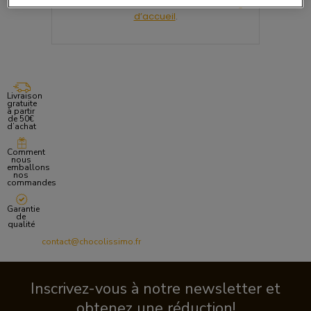
Nous vous invitons à retourner sur la
Page
d’accueil
.
Livraison
gratuite
à partir
de 50€
d’achat
Comment
nous
emballons
nos
commandes
Garantie
de
qualité
contact@chocolissimo.fr
Inscrivez-vous à notre newsletter et
obtenez une réduction!