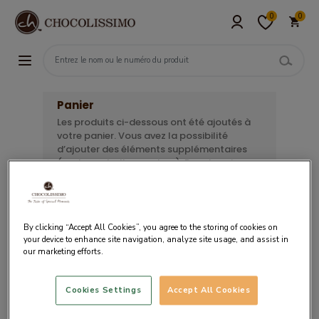
0
0
Panier
Les produits ci-dessous ont été ajoutés à
votre panier. Vous avez la possibilité
d’ajouter des éléments supplémentaires
(carte, emballage, ruban). Pour terminer
votre commande, sélectionnez le moyen
de paiement souhaité.
By clicking “Accept All Cookies”, you agree to the storing of cookies on
your device to enhance site navigation, analyze site usage, and assist in
our marketing efforts.
Votre panier est vide.
Cookies Settings
Accept All Cookies