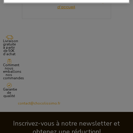
Nous vous invitons à retourner sur la
Page
d’accueil
.
Livraison
gratuite
à partir
de 50€
d’achat
Comment
nous
emballons
nos
commandes
Garantie
de
qualité
contact@chocolissimo.fr
Inscrivez-vous à notre newsletter et
obtenez une réduction!