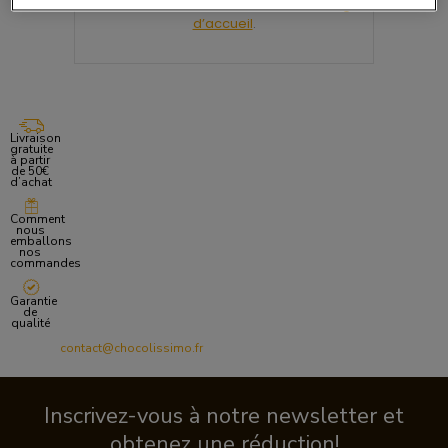
Nous vous invitons à retourner sur la
Page
d’accueil
.
Livraison
gratuite
à partir
de 50€
d’achat
Comment
nous
emballons
nos
commandes
Garantie
de
qualité
contact@chocolissimo.fr
Inscrivez-vous à notre newsletter et
obtenez une réduction!