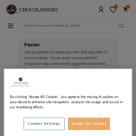
0
0
Panier
Les produits ci-dessous ont été ajoutés à
votre panier. Vous avez la possibilité
d’ajouter des éléments supplémentaires
(carte, emballage, ruban). Pour terminer
votre commande, sélectionnez le moyen
de paiement souhaité.
By clicking “Accept All Cookies”, you agree to the storing of cookies on
your device to enhance site navigation, analyze site usage, and assist in
our marketing efforts.
Votre panier est vide.
Cookies Settings
Accept All Cookies