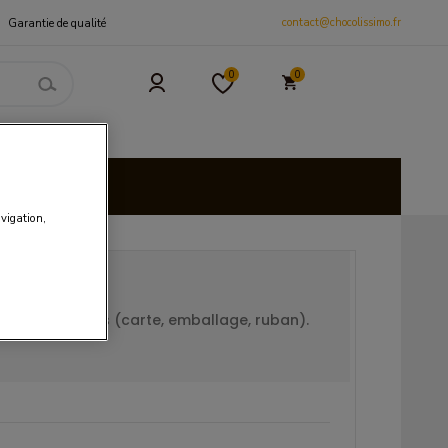
contact@chocolissimo.fr
Garantie de qualité
0
0
 et CSE
isies
avigation,
supplémentaires (carte, emballage, ruban).