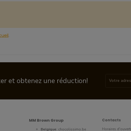
ueil
.
ter et obtenez une réduction!
MM Brown Group
Contacts
Horaires d'ouvert
Belgique
:
chocolissimo.be