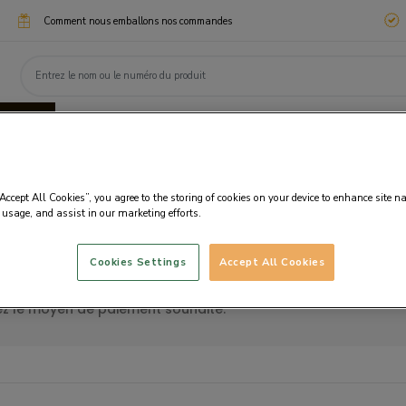
Comment nous emballons nos commandes
ssimo
Chocotélégrammes
Cadeaux d'entreprise
eaux
Chocolats
Personnalisation
Fanta
“Accept All Cookies”, you agree to the storing of cookies on your device to enhance site n
 usage, and assist in our marketing efforts.
Cookies Settings
Accept All Cookies
otre panier. Vous avez la possibilité d’ajouter des éléments 
z le moyen de paiement souhaité.