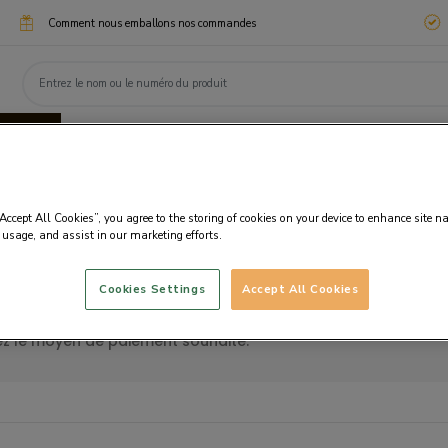
Comment nous emballons nos commandes
ssimo
Chocotélégrammes
Cadeaux d'entreprise
eaux
Chocolats
Personnalisation
Fanta
“Accept All Cookies”, you agree to the storing of cookies on your device to enhance site n
 usage, and assist in our marketing efforts.
Cookies Settings
Accept All Cookies
otre panier. Vous avez la possibilité d’ajouter des éléments 
z le moyen de paiement souhaité.