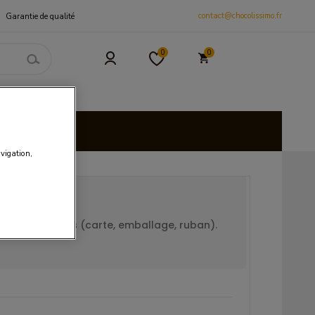
contact@chocolissimo.fr
Garantie de qualité
0
0
 et CSE
isies
avigation,
supplémentaires (carte, emballage, ruban).