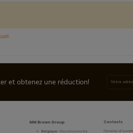
ueil
.
ter et obtenez une réduction!
MM Brown Group
Contacts
Horaires d'ouvert
Belgique
:
chocolissimo.be