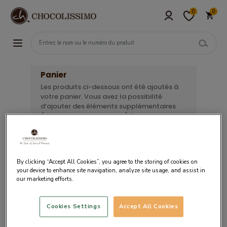
0
0
Panier
Les produits ci-dessous ont été ajoutés à
votre panier. Vous avez la possibilité
d’ajouter des éléments supplémentaires
(carte, emballage, ruban). Pour terminer
votre commande, sélectionnez le moyen
de paiement souhaité.
By clicking “Accept All Cookies”, you agree to the storing of cookies on
your device to enhance site navigation, analyze site usage, and assist in
our marketing efforts.
Votre panier est vide.
Cookies Settings
Accept All Cookies