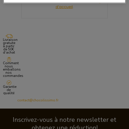
Nous vous invitons à retourner sur la
Page
d’accueil
.
Livraison
gratuite
à partir
de 50€
d’achat
Comment
nous
emballons
nos
commandes
Garantie
de
qualité
contact@chocolissimo.fr
Inscrivez-vous à notre newsletter et
obtenez une réduction!